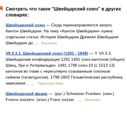
Смотреть что такое "Швейцарский союз" в других
словарях:
Швейцарский союз
— Сюда перенаправляется запрос
Кантон Швейцарии. На тему «Кантон Швейцарии» нужна
отдельная статья. История Швейцарии Древняя Швейцария
Швейцария до …
Википедия
VII.3.3.1. Швейцарский союз (1291 - 1848)
— ⇑ VII.3.3.
Швейцарская конфедерация 1291 1481 союз кантонов (общин)
Швиц, Ури и Унтервальден. 1481 1798 союз 10 (с 1513 13)
кантонов во главе с нерегулярно созываемым союзным
сеймом (тагзатцунгом). 1798 1802 Гельветическая республика,
зависимая… …
Правители Мира
Швейцарский франк
— (рус.) Schweizer Franken (нем.)
Franco svizzero (итал.) Franc svizzer …
Википедия