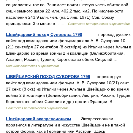
социалистич. гос во. Занимает почти шестую часть обитаемой
суши земного шара 22 млн. 402,2 тыс. км2. По численности
населения 243,9 млн. чел. (на 1 янв. 1971) Сов. Союзу
принадлежит 3 е место в… …
Советская историческая энциклопедия
Швейцарский поход Суворова 1799
— переход русских
войск под командованием фельдмаршала А. В. Суворова 10
(21) сентября 27 сентября (8 октября) из Италии через Альпы в
Швейцарию во время войны 2 й коалиции (Великобритания,
Австрия, Россия, Турция, Королевство обеих Сицилий …
Большая советская энциклопедия
ШВЕЙЦАРСКИЙ ПОХОД СУВОРОВА 1799
— переход рус.
войск под командованием фельдм. А. В. Суворова 10(21) сент.
27 сент. (8 окт.) из Италии через Альпы в Швейцарию во время
войны 2 й коалиции (Великобритания, Австрия, Россия, Турция,
Королевство обеих Сицилии и др.) против Франции. В… …
Советская историческая энциклопедия
Швейцарский экспрессионизм
— Экспрессионизм
проявился в литературе и в искусстве Швейцарии не в такой
острой форме, как в Германии или Австрии. Здесь