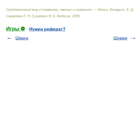
Средневековый мир в терминах, именах и названиях. — Минск: Беларусь
.
Е. Д.
Смирнова Л. П. Сушкевич В. А. Федосик
.
1999
.
Игры ⚽
Нужен реферат?
Шванк
Шеваж