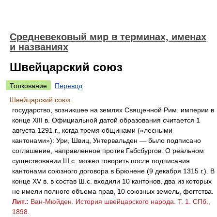
Средневековый мир в терминах, именах
и названиях
Швейцарский союз
Толкование
Перевод
Швейцарский союз
государство, возникшее на землях Священной Рим. империи в
конце XIII в. Официальной датой образования считается 1
августа 1291 г., когда тремя общинами («лесными
кантонами»): Ури, Швиц, Унтервальден — было подписано
соглашение, направленное против Габсбургов. О реальном
существовании Ш.с. можно говорить после подписания
кантонами союзного договора в Брюнене (9 декабря 1315 г.). В
конце XV в. в состав Ш.с. входили 10 кантонов, два из которых
не имели полного объема прав, 10 союзных земель, фогтства.
Лит.:
Ван-Мюйден. История швейцарского народа. Т. 1. СПб.,
1898.